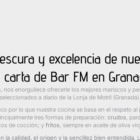
frescura y excelencia de nu
 carta de Bar FM en Gran
a
, nos enorgullece ofrecerle los mejores mariscos y p
seleccionados a diario de la Lonja de Motril (Granada)
o por lo que nuestra cocina se basa en el respeto al 
rincipalmente tres formas de preparación:
crudos
, par
icos de cocción; y
fritos
, siempre en aceite de oliva vir
la calidad, el origen y la sencillez bien entendida
. 